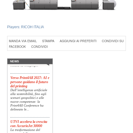
Players:
RICOH ITALIA
Konica Minolta presenta
Specim RETEX
MANDA VIA EMAIL
STAMPA
AGGIUNGI AI PREFERITI
CONDIVIDI SU
Konica Minolta, realtà di
FACEBOOK
CONDIVIDI
riferimento a livello globale
nelle soluzioni di imaging,
presenta Specim RETEX,
una soluzione completa
NEWS
basata su imaging...
Verso Print4All 2027: AI e
persone guidano il futuro
del printing
Dall’intelligenza artificiale
alla sostenibilità, fino agli
scenari geopolitici e alle
nuove competenze: la
Print4All Conference ha
delineato le...
UTVI accelera la crescita
con AccurioJet 30000
La trasformazione del
mercato della stampa