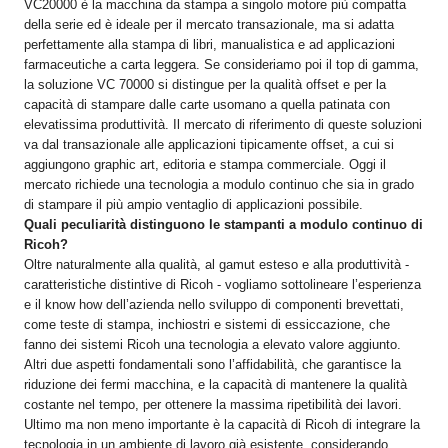
VC20000 è la macchina da stampa a singolo motore più compatta
della serie ed è ideale per il mercato transazionale, ma si adatta
perfettamente alla stampa di libri, manualistica e ad applicazioni
farmaceutiche a carta leggera. Se consideriamo poi il top di gamma,
la soluzione VC 70000 si distingue per la qualità offset e per la
capacità di stampare dalle carte usomano a quella patinata con
elevatissima produttività. Il mercato di riferimento di queste soluzioni
va dal transazionale alle applicazioni tipicamente offset, a cui si
aggiungono graphic art, editoria e stampa commerciale. Oggi il
mercato richiede una tecnologia a modulo continuo che sia in grado
di stampare il più ampio ventaglio di applicazioni possibile.
Quali peculiarità distinguono le stampanti a modulo continuo di
Ricoh?
Oltre naturalmente alla qualità, al gamut esteso e alla produttività -
caratteristiche distintive di Ricoh - vogliamo sottolineare l’esperienza
e il know how dell’azienda nello sviluppo di componenti brevettati,
come teste di stampa, inchiostri e sistemi di essiccazione, che
fanno dei sistemi Ricoh una tecnologia a elevato valore aggiunto.
Altri due aspetti fondamentali sono l’affidabilità, che garantisce la
riduzione dei fermi macchina, e la capacità di mantenere la qualità
costante nel tempo, per ottenere la massima ripetibilità dei lavori.
Ultimo ma non meno importante è la capacità di Ricoh di integrare la
tecnologia in un ambiente di lavoro già esistente, considerando