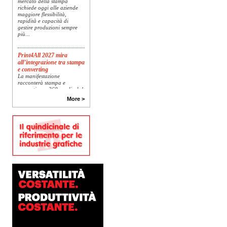
richiede oggi alle aziende
maggiore flessibilità,
rapidità e capacità di
gestire produzioni sempre
più...
Print4All 2027 mira
all’integrazione tra stampa
e converting
La manifestazione
racconterà stampa e
converting a 360 gradi: dal
package printing alle
More >
applicazioni industriali, fino
alla visual communication.
Una...
Platinum Technologies
presenta SIGNATURE
Flatbed
Dopo anni di ricerca,
sviluppo e analisi
approfondita delle reali
esigenze produttive del
mercato, Platinum
Technologies, centro
europeo di ricerca e...
Nava Press sceglie
AccurioJet 30000