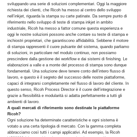
sviluppando una serie di soluzioni complementari. Oggi la maggiore
richiesta dei clienti, che Ricoh ha messo al centro dello sviluppo
nell’inkjet, riguarda la stampa su carte patinate. Da sempre punto di
riferimento nello sviluppo di teste di stampa inkjet in ambito
industriale, Ricoh ha messo a fattor comune questa esperienza e
oggi le nostre soluzioni possono anche contare su teste di stampa e
inchiostri proprietari, che garantiscono affidabilità. Sebbene il motore
di stampa rappresenti il cuore pulsante del sistema, quando parliamo
di soluzioni, in particolare nel modulo continuo, non possiamo
prescindere dalla gestione dei workflow e dai sistemi di finishing. Le
elaborazioni a valle e a monte del processo di stampa sono dunque
fondamentali. Una soluzione deve tenere conto dell’intero flusso di
lavoro, e questo è il segreto del successo delle nostre piattaforme,
capaci di integrarsi completamente nel flusso di lavoro del cliente. In
questo senso, Ricoh Process Director è il cuore dell’integrazione e
grazie a flessibilità e modularità si adatta perfettamente a tutti gli
ambienti di lavoro.
A quali mercati di riferimento sono destinate le piattaforme
Ricoh?
Ogni soluzione ha determinate caratteristiche e ogni sistema è
votato a una certa tipologia di mercato. Con la gamma completa
abbracciamo così tutti i campi applicativi. Ad esempio, la Ricoh