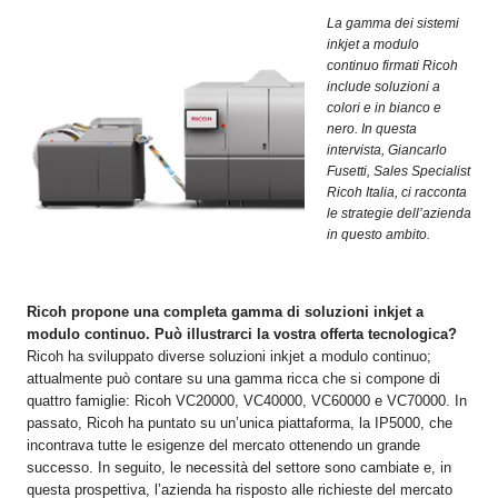
OPERATORI
La gamma dei sistemi
inkjet a modulo
ENTI E
continuo firmati Ricoh
ASSOCIAZIONI
include soluzioni a
colori e in bianco e
ZOOM
nero. In questa
TEMATICI
intervista, Giancarlo
Fusetti, Sales Specialist
EVENTI
Ricoh Italia, ci racconta
le strategie dell’azienda
VIDEO
in questo ambito.
Ricoh propone una completa gamma di soluzioni inkjet a
modulo continuo. Può illustrarci la vostra offerta tecnologica?
Ricoh ha sviluppato diverse soluzioni inkjet a modulo continuo;
attualmente può contare su una gamma ricca che si compone di
quattro famiglie: Ricoh VC20000, VC40000, VC60000 e VC70000. In
passato, Ricoh ha puntato su un’unica piattaforma, la IP5000, che
incontrava tutte le esigenze del mercato ottenendo un grande
successo. In seguito, le necessità del settore sono cambiate e, in
questa prospettiva, l’azienda ha risposto alle richieste del mercato