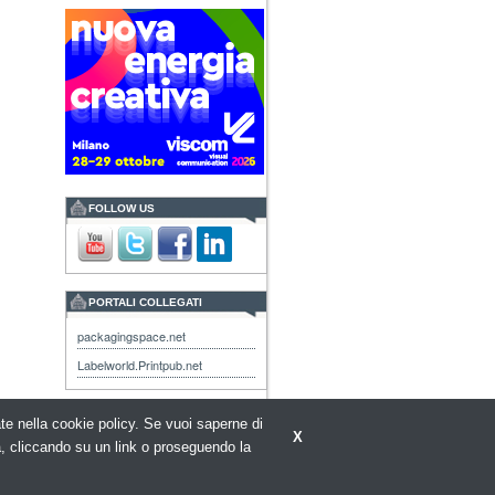
FOLLOW US
PORTALI COLLEGATI
packagingspace.net
Labelworld.Printpub.net
rate nella cookie policy. Se vuoi saperne di
X
a, cliccando su un link o proseguendo la