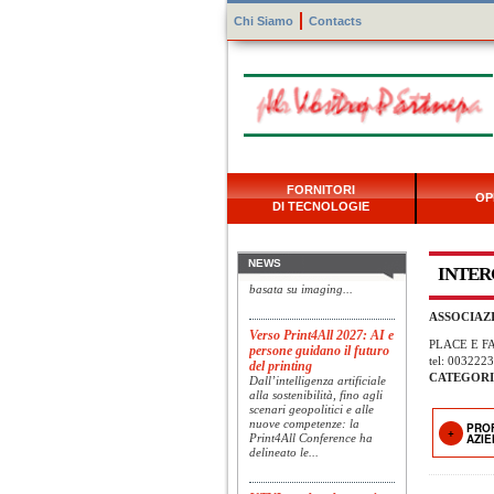
Chi Siamo
Contacts
Konica Minolta presenta
FORNITORI
Specim RETEX
OP
DI TECNOLOGIE
Konica Minolta, realtà di
riferimento a livello globale
nelle soluzioni di imaging,
presenta Specim RETEX,
NEWS
una soluzione completa
INTER
basata su imaging...
ASSOCIAZI
Verso Print4All 2027: AI e
persone guidano il futuro
PLACE E FA
del printing
tel: 003222
Dall’intelligenza artificiale
CATEGORI
alla sostenibilità, fino agli
scenari geopolitici e alle
nuove competenze: la
PRO
Print4All Conference ha
AZI
delineato le...
UTVI accelera la crescita