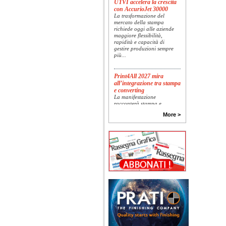
con AccurioJet 30000
La trasformazione del
mercato della stampa
richiede oggi alle aziende
maggiore flessibilità,
rapidità e capacità di
gestire produzioni sempre
più...
Print4All 2027 mira
all’integrazione tra stampa
e converting
La manifestazione
racconterà stampa e
converting a 360 gradi: dal
package printing alle
More >
applicazioni industriali, fino
alla visual communication.
Una...
Platinum Technologies
presenta SIGNATURE
Flatbed
Dopo anni di ricerca,
sviluppo e analisi
approfondita delle reali
esigenze produttive del
mercato, Platinum
Technologies, centro
europeo di ricerca e...