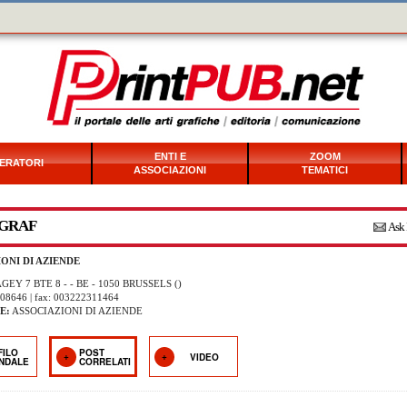
ENTI E
ZOOM
ERATORI
ASSOCIAZIONI
TEMATICI
GRAF
Ask 
ONI DI AZIENDE
GEY 7 BTE 8 - - BE - 1050 BRUSSELS ()
308646 | fax: 003222311464
E:
ASSOCIAZIONI DI AZIENDE
FILO
POST
VIDEO
ENDALE
CORRELATI