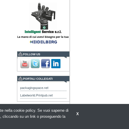
FOLLOW US
PORTALI COLLEGATI
packagingspace.net
Labelworld.Printpub.net
rate nella cookie policy. Se vuoi saperne di
X
a, cliccando su un link o proseguendo la