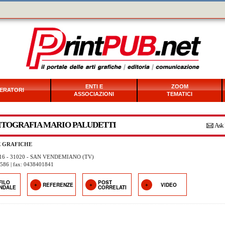
ENTI E
ZOOM
ERATORI
ASSOCIAZIONI
TEMATICI
ITOGRAFIA MARIO PALUDETTI
Ask 
E GRAFICHE
16 - 31020 - SAN VENDEMIANO (TV)
1586 | fax: 0438401841
FILO
POST
REFERENZE
VIDEO
ENDALE
CORRELATI