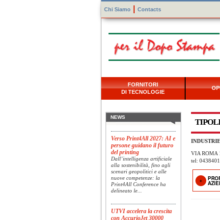
Chi Siamo
Contacts
Konica Minolta presenta
Specim RETEX
Konica Minolta, realtà di
FORNITORI
OP
riferimento a livello globale
DI TECNOLOGIE
nelle soluzioni di imaging,
presenta Specim RETEX,
una soluzione completa
basata su imaging...
NEWS
TIPOL
Verso Print4All 2027: AI e
INDUSTRI
persone guidano il futuro
del printing
VIA ROMA 
Dall’intelligenza artificiale
tel: 043840
alla sostenibilità, fino agli
scenari geopolitici e alle
nuove competenze: la
PRO
Print4All Conference ha
AZI
delineato le...
UTVI accelera la crescita
con AccurioJet 30000