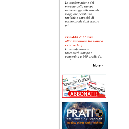
La trasformazione del
mercato della stampa
richiede oggi alle aziende
maggiore flessibilità,
rapidità e capacità di
gestire produzioni sempre
più...
Print4All 2027 mira
all’integrazione tra stampa
e converting
La manifestazione
racconterà stampa e
converting a 360 gradi: dal
package printing alle
applicazioni industriali, fino
More >
alla visual communication.
Una...
Platinum Technologies
presenta SIGNATURE
Flatbed
Dopo anni di ricerca,
sviluppo e analisi
approfondita delle reali
esigenze produttive del
mercato, Platinum
Technologies, centro
europeo di ricerca e...
Nava Press sceglie