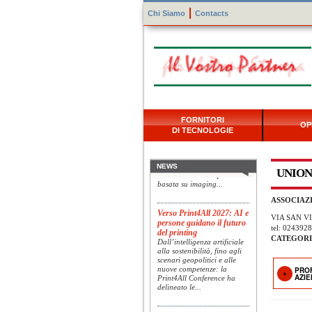
Chi Siamo
Contacts
Konica Minolta presenta
FORNITORI
Specim RETEX
OP
DI TECNOLOGIE
Konica Minolta, realtà di
riferimento a livello globale
nelle soluzioni di imaging,
presenta Specim RETEX,
NEWS
UNION
una soluzione completa
basata su imaging...
ASSOCIAZI
Verso Print4All 2027: AI e
persone guidano il futuro
VIA SAN VI
del printing
tel: 0243928
Dall’intelligenza artificiale
CATEGORI
alla sostenibilità, fino agli
scenari geopolitici e alle
nuove competenze: la
PRO
Print4All Conference ha
AZI
delineato le...
UTVI accelera la crescita