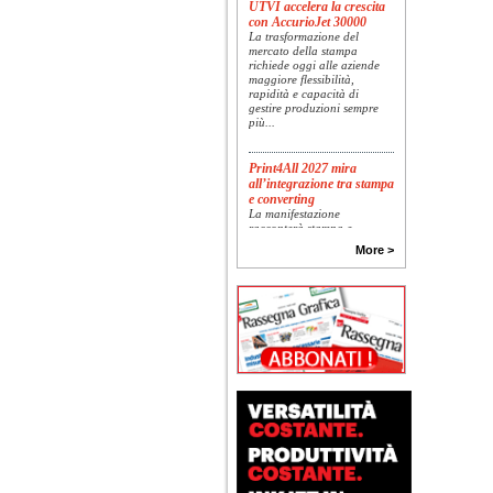
con AccurioJet 30000
La trasformazione del
mercato della stampa
richiede oggi alle aziende
maggiore flessibilità,
rapidità e capacità di
gestire produzioni sempre
più...
Print4All 2027 mira
all’integrazione tra stampa
e converting
La manifestazione
racconterà stampa e
converting a 360 gradi: dal
More >
package printing alle
applicazioni industriali, fino
alla visual communication.
Una...
Platinum Technologies
presenta SIGNATURE
Flatbed
Dopo anni di ricerca,
sviluppo e analisi
approfondita delle reali
esigenze produttive del
mercato, Platinum
Technologies, centro
europeo di ricerca e...