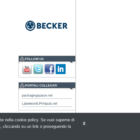
FOLLOW US
PORTALI COLLEGATI
packagingspace.net
Labelworld.Printpub.net
rate nella cookie policy. Se vuoi saperne di
X
a, cliccando su un link o proseguendo la