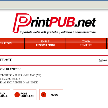
ENTI E
ZOOM
ERATORI
ASSOCIAZIONI
TEMATICI
PLAST
Ask 
ONI DI AZIENDE
TTORE 36 - 20123 - MILANO (MI)
1 | fax: 02435432
E:
ASSOCIAZIONI DI AZIENDE
FILO
POST
VIDEO
ENDALE
CORRELATI