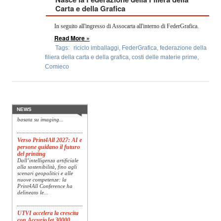
OPERATORI
Carta e della Grafica
In seguito all'ingresso di Assocarta all'interno di FederGrafica.
ENTI E
ASSOCIAZIONI
Read More »
Tags:
riciclo imballaggi
,
FederGrafica
,
federazione della
ZOOM
filiera della carta e della grafica
,
costi delle materie prime
,
TEMATICI
Comieco
Konica Minolta presenta
Specim RETEX
EVENTI
Konica Minolta, realtà di
riferimento a livello globale
nelle soluzioni di imaging,
VIDEO
presenta Specim RETEX,
NEWS
una soluzione completa
basata su imaging...
Verso Print4All 2027: AI e
persone guidano il futuro
del printing
Dall’intelligenza artificiale
alla sostenibilità, fino agli
scenari geopolitici e alle
nuove competenze: la
Print4All Conference ha
delineato le...
UTVI accelera la crescita
con AccurioJet 30000