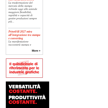
La trasformazione del
mercato della stampa
richiede oggi alle aziende
maggiore flessibilità,
rapidità e capacità di
gestire produzioni sempre
più...
Print4All 2027 mira
all’integrazione tra stampa
e converting
La manifestazione
racconterà stampa e
converting a 360 gradi: dal
package printing alle
More >
applicazioni industriali, fino
alla visual communication.
Una...
Platinum Technologies
presenta SIGNATURE
Flatbed
Dopo anni di ricerca,
sviluppo e analisi
approfondita delle reali
esigenze produttive del
mercato, Platinum
Technologies, centro
europeo di ricerca e...