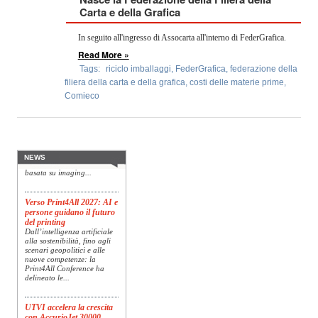
OPERATORI
Carta e della Grafica
In seguito all'ingresso di Assocarta all'interno di FederGrafica.
ENTI E
ASSOCIAZIONI
Read More »
Tags:
riciclo imballaggi
,
FederGrafica
,
federazione della
ZOOM
filiera della carta e della grafica
,
costi delle materie prime
,
TEMATICI
Comieco
Konica Minolta presenta
Specim RETEX
EVENTI
Konica Minolta, realtà di
riferimento a livello globale
nelle soluzioni di imaging,
VIDEO
presenta Specim RETEX,
NEWS
una soluzione completa
basata su imaging...
Verso Print4All 2027: AI e
persone guidano il futuro
del printing
Dall’intelligenza artificiale
alla sostenibilità, fino agli
scenari geopolitici e alle
nuove competenze: la
Print4All Conference ha
delineato le...
UTVI accelera la crescita
con AccurioJet 30000