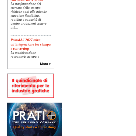
La trasformazione del
mercato della stampa
richiede oggi alle aziende
maggiore flessibilità,
rapidità e capacità di
gestire produzioni sempre
più...
Print4All 2027 mira
all’integrazione tra stampa
e converting
La manifestazione
racconterà stampa e
converting a 360 gradi: dal
package printing alle
More >
applicazioni industriali, fino
alla visual communication.
Una...
Platinum Technologies
presenta SIGNATURE
Flatbed
Dopo anni di ricerca,
sviluppo e analisi
approfondita delle reali
esigenze produttive del
mercato, Platinum
Technologies, centro
europeo di ricerca e...