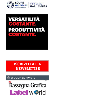
Nava Press sceglie
AccurioJet 30000
Nava Press ha scelto di
integrare nel proprio
workflow la nuova
AccurioJet 30000 di Konica
Minolta, il sistema inkjet UV
LED B2+ progettato per...
Polyedra diventa un
marchio europeo: nasce
Polyedra Distribution
Group
Le società di distribuzione di
Torraspapel adottano il
brand Polyedra per
identificare l’attività di
distribuzione in Italia,
Spagna, Francia e...
Kolor+Service e T&K
acquisiscono Tecnologie
Grafiche
SFOGLIA LE RIVISTE
L’intesa porta nel Gruppo
una gamma completa di
soluzioni per la misurazione
e il controllo del colore e
della qualità di stampa - e
l’esperienza di...
Assemblea Acimga: