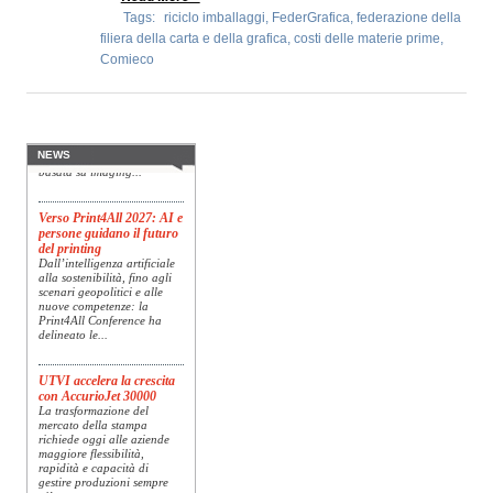
Tags:
riciclo imballaggi
,
FederGrafica
,
federazione della
filiera della carta e della grafica
,
costi delle materie prime
,
Comieco
Konica Minolta presenta
Specim RETEX
Konica Minolta, realtà di
riferimento a livello globale
nelle soluzioni di imaging,
presenta Specim RETEX,
una soluzione completa
NEWS
basata su imaging...
Verso Print4All 2027: AI e
persone guidano il futuro
del printing
Dall’intelligenza artificiale
alla sostenibilità, fino agli
scenari geopolitici e alle
nuove competenze: la
Print4All Conference ha
delineato le...
UTVI accelera la crescita
con AccurioJet 30000
La trasformazione del
mercato della stampa
richiede oggi alle aziende
maggiore flessibilità,
rapidità e capacità di
gestire produzioni sempre
più...