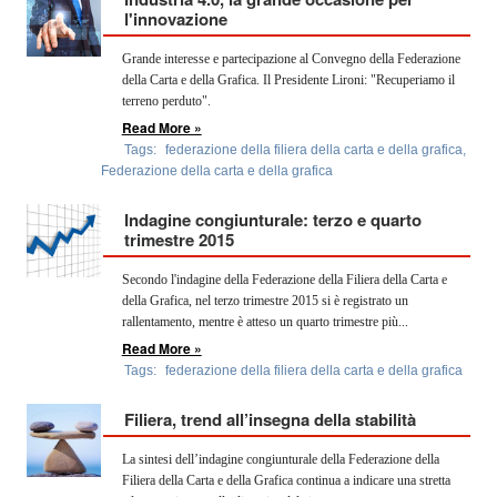
OPERATORI
l'innovazione
Grande interesse e partecipazione al Convegno della Federazione
ENTI E
ASSOCIAZIONI
della Carta e della Grafica. Il Presidente Lironi: "Recuperiamo il
terreno perduto".
ZOOM
Read More »
TEMATICI
Tags:
federazione della filiera della carta e della grafica
,
Federazione della carta e della grafica
EVENTI
Indagine congiunturale: terzo e quarto
VIDEO
trimestre 2015
Secondo l'indagine della Federazione della Filiera della Carta e
della Grafica, nel terzo trimestre 2015 si è registrato un
rallentamento, mentre è atteso un quarto trimestre più...
Read More »
Tags:
federazione della filiera della carta e della grafica
Filiera, trend all’insegna della stabilità
La sintesi dell’indagine congiunturale della Federazione della
Filiera della Carta e della Grafica continua a indicare una stretta