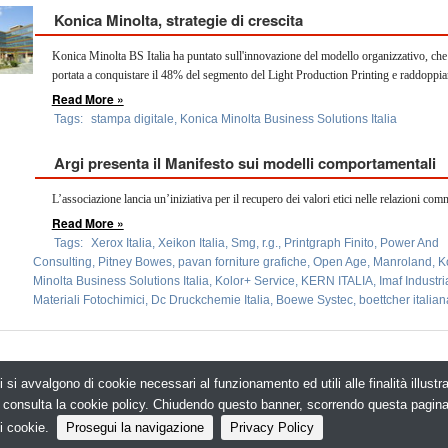
Konica Minolta, strategie di crescita
Konica Minolta BS Italia ha puntato sull'innovazione del modello organizzativo, che 
portata a conquistare il 48% del segmento del Light Production Printing e raddoppiar
Read More »
Tags:
stampa digitale
,
Konica Minolta Business Solutions Italia
Argi presenta il Manifesto sui modelli comportamentali
L’associazione lancia un’iniziativa per il recupero dei valori etici nelle relazioni comm
Read More »
Tags:
Xerox Italia
,
Xeikon Italia
,
Smg
,
r.g.
,
Printgraph Finito
,
Power And
Consulting
,
Pitney Bowes
,
pavan forniture grafiche
,
Open Age
,
Manroland
,
K
Minolta Business Solutions Italia
,
Kolor+ Service
,
KERN ITALIA
,
Imaf Industri
Materiali Fotochimici
,
Dc Druckchemie Italia
,
Boewe Systec
,
boettcher italian
i si avvalgono di cookie necessari al funzionamento ed utili alle finalità illust
e, consulta la cookie policy. Chiudendo questo banner, scorrendo questa pagin
© Copyright 2026. PrintPUB.net - N.ro Iscrizione ROC 35480 -
Privacy policy
i cookie.
Prosegui la navigazione
Privacy Policy