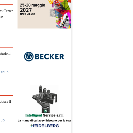
ns Center
e...
tazioni
izhub
otare il
hub