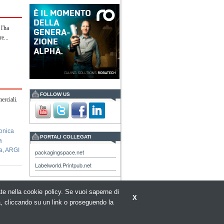
l'ha
e...
FOLLOW US
erciali.
onica
PORTALI COLLEGATI
a
a
,
ARGI
packagingspace.net
Labelworld.Printpub.net
rate nella cookie policy. Se vuoi saperne di
X
a, cliccando su un link o proseguendo la