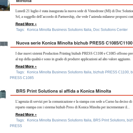
Minolta
Lunedì 21 luglio è stata inaugurata la nuova sede di Vimodrone (Ml) di Doc Solutio
Srl, a suggello dell’accordo di Partnership, che vede l’azienda milanese proporsi com
Read More »
Tags:
Konica Minolta Business Solutions Italia
,
Doc Solutions Center
Nuova serie Konica Minolta bizhub PRESS C1085/C1100
I due nuovi sistemi Production Printing bizhub PRESS C1100 e C1085 offrono pres
al top della qualità e sono in grado di produrre applicazioni ad alto valore aggiunto.
Read More »
Tags:
Konica Minolta Business Solutions Italia
,
bizhub PRESS C1100
,
b
PRESS C1085
BRS Print Solutions si affida a Konica Minolta
L’agenzia di servizi per la comunicazione e la stampa con sede a Curno ha deciso di d
reparto stampa con i sistema bizhub Press di Konica Minolta per incrementare il...
Read More »
Tags:
Konica Minolta Business Solutions Italia
,
BRS Print Solutions
,
biz
PRESS