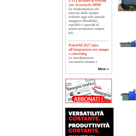
con AccurioJet 30000
La trasformazione del
mercato della stampa
richiede oggi alle aziende
maggiore flessibilità,
rapidità e capacità di
gestire produzioni sempre
più...
Print4All 2027 mira
all’integrazione tra stampa
e converting
La manifestazione
racconterà stampa e
converting a 360 gradi: dal
package printing alle
More >
applicazioni industriali, fino
alla visual communication.
Una...
Platinum Technologies
presenta SIGNATURE
Flatbed
Dopo anni di ricerca,
sviluppo e analisi
approfondita delle reali
esigenze produttive del
mercato, Platinum
Technologies, centro
europeo di ricerca e...