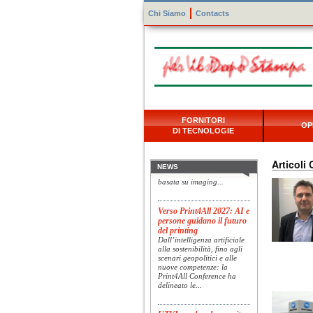
Chi Siamo
Contacts
Konica Minolta presenta
FORNITORI
Specim RETEX
OP
DI TECNOLOGIE
Konica Minolta, realtà di
riferimento a livello globale
nelle soluzioni di imaging,
presenta Specim RETEX,
Articoli 
NEWS
una soluzione completa
basata su imaging...
Verso Print4All 2027: AI e
persone guidano il futuro
del printing
Dall’intelligenza artificiale
alla sostenibilità, fino agli
scenari geopolitici e alle
nuove competenze: la
Print4All Conference ha
delineato le...
UTVI accelera la crescita