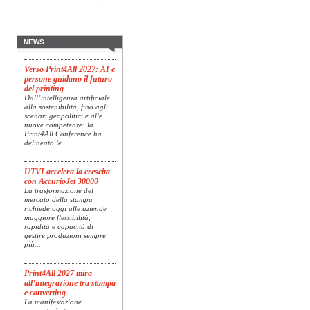
riferimento a livello globale
nelle soluzioni di imaging,
presenta Specim RETEX,
una soluzione completa
basata su imaging...
NEWS
Verso Print4All 2027: AI e
persone guidano il futuro
del printing
Dall’intelligenza artificiale
alla sostenibilità, fino agli
scenari geopolitici e alle
nuove competenze: la
Print4All Conference ha
delineato le...
UTVI accelera la crescita
con AccurioJet 30000
La trasformazione del
mercato della stampa
richiede oggi alle aziende
maggiore flessibilità,
rapidità e capacità di
gestire produzioni sempre
più...
Print4All 2027 mira
all’integrazione tra stampa
e converting
La manifestazione
racconterà stampa e