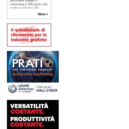
converting a 360 gradi: dal
package printing alle
applicazioni industriali, fino
alla visual communication.
More >
Una...
Platinum Technologies
presenta SIGNATURE
Flatbed
Dopo anni di ricerca,
sviluppo e analisi
approfondita delle reali
esigenze produttive del
mercato, Platinum
Technologies, centro
europeo di ricerca e...
Polyedra diventa un
marchio europeo: nasce
Polyedra Distribution
Group
Le società di distribuzione di
Torraspapel adottano il
brand Polyedra per
identificare l’attività di
distribuzione in Italia,
Spagna, Francia e...
Kolor+Service e T&K
acquisiscono Tecnologie