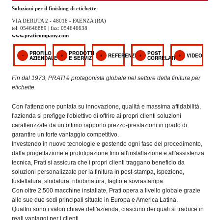
OPERATORI
Soluzioni per il finishing di etichette
VIA DERUTA 2 - 48018 - FAENZA (RA)
ENTI E
tel: 054646889 | fax: 054646638
ASSOCIAZIONI
www.praticompany.com
ZOOM
PROFILO
PRODOTTI
POST
REFERENZE
VIDEO
AZIENDALE
E SERVIZI
CORRELATI
TEMATICI
Fin dal 1973, PRATI è protagonista globale nel settore della finitura per
EVENTI
etichette.
VIDEO
Con l'attenzione puntata su innovazione, qualità e massima affidabilità,
l'azienda si prefigge l'obiettivo di offrire ai propri clienti soluzioni
caratterizzate da un ottimo rapporto prezzo-prestazioni in grado di
garantire un forte vantaggio competitivo.
Investendo in nuove tecnologie e gestendo ogni fase del procedimento,
dalla progettazione e prototipazione fino all'installazione e all'assistenza
tecnica, Prati si assicura che i propri clienti traggano beneficio da
soluzioni personalizzate per la finitura in post-stampa, ispezione,
fustellatura, sfridatura, ribobinatura, taglio e sovrastampa.
Con oltre 2.500 macchine installate, Prati opera a livello globale grazie
alle sue due sedi principali situate in Europa e America Latina.
Quattro sono i valori chiave dell'azienda, ciascuno dei quali si traduce in
reali vantaggi per i clienti.