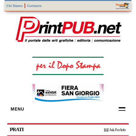
Chi Siamo
Contacts
MENU
FORNITORI
DI TECNOLOGIE
PRATI
Ask For Info