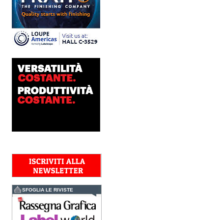
Technologies, centro
europeo di ricerca e...
Nava Press sceglie
AccurioJet 30000
Nava Press ha scelto di
integrare nel proprio
workflow la nuova
AccurioJet 30000 di Konica
Minolta, il sistema inkjet UV
LED B2+ progettato per...
Polyedra diventa un
marchio europeo: nasce
Polyedra Distribution
Group
Le società di distribuzione di
Torraspapel adottano il
brand Polyedra per
identificare l’attività di
distribuzione in Italia,
Spagna, Francia e...
Kolor+Service e T&K
acquisiscono Tecnologie
Grafiche
SFOGLIA LE RIVISTE
L’intesa porta nel Gruppo
una gamma completa di
soluzioni per la misurazione
e il controllo del colore e
della qualità di stampa - e