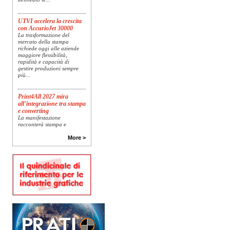
UTVI accelera la crescita
con AccurioJet 30000
La trasformazione del
mercato della stampa
richiede oggi alle aziende
maggiore flessibilità,
rapidità e capacità di
gestire produzioni sempre
più...
Print4All 2027 mira
all’integrazione tra stampa
e converting
La manifestazione
racconterà stampa e
converting a 360 gradi: dal
package printing alle
More >
applicazioni industriali, fino
alla visual communication.
Una...
Platinum Technologies
presenta SIGNATURE
Flatbed
Dopo anni di ricerca,
sviluppo e analisi
approfondita delle reali
esigenze produttive del
mercato, Platinum