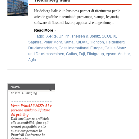
OPERATORI
Heidelberg Italia è un business partner di riferimento per le
ENTI E
aziende grafiche in termini di prestampa, stampa, legatoria,
ASSOCIAZIONI
software di flusso di lavoro, applicativi e di gestione,...
Read More »
ZOOM
Tags:
X-Rite
,
Unilith
,
Theisen & Bonitz
,
SCODIX
,
TEMATICI
Saphira
,
Polar Mohr
,
Kama
,
K0DAK
,
Highcon
,
Heidelberg
Druckmaschinen
,
Goss International Europe
,
Gallus Stanz
EVENTI
und Druckmaschinen
,
Gallus
,
Fuji
,
Flintgroup
,
epson
,
Anchor
,
Agfa
Konica Minolta presenta
VIDEO
Specim RETEX
Konica Minolta, realtà di
riferimento a livello globale
nelle soluzioni di imaging,
presenta Specim RETEX,
NEWS
una soluzione completa
basata su imaging...
Verso Print4All 2027: AI e
persone guidano il futuro
del printing
Dall’intelligenza artificiale
alla sostenibilità, fino agli
scenari geopolitici e alle
nuove competenze: la
Print4All Conference ha
delineato le...