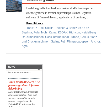
OPERATORI
Heidelberg Italia è un business partner di riferimento per le
ENTI E
aziende grafiche in termini di prestampa, stampa, legatoria,
ASSOCIAZIONI
software di flusso di lavoro, applicativi e di gestione,...
Read More »
ZOOM
Tags:
X-Rite
,
Unilith
,
Theisen & Bonitz
,
SCODIX
,
TEMATICI
Saphira
,
Polar Mohr
,
Kama
,
K0DAK
,
Highcon
,
Heidelberg
Druckmaschinen
,
Goss International Europe
,
Gallus Stanz
EVENTI
und Druckmaschinen
,
Gallus
,
Fuji
,
Flintgroup
,
epson
,
Anchor
,
Agfa
Konica Minolta presenta
VIDEO
Specim RETEX
Konica Minolta, realtà di
riferimento a livello globale
nelle soluzioni di imaging,
presenta Specim RETEX,
NEWS
una soluzione completa
basata su imaging...
Verso Print4All 2027: AI e
persone guidano il futuro
del printing
Dall’intelligenza artificiale
alla sostenibilità, fino agli
scenari geopolitici e alle
nuove competenze: la
Print4All Conference ha
delineato le...