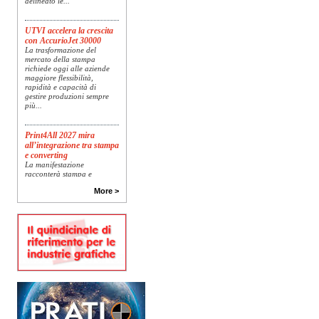
UTVI accelera la crescita
con AccurioJet 30000
La trasformazione del
mercato della stampa
richiede oggi alle aziende
maggiore flessibilità,
rapidità e capacità di
gestire produzioni sempre
più...
Print4All 2027 mira
all’integrazione tra stampa
e converting
La manifestazione
racconterà stampa e
converting a 360 gradi: dal
package printing alle
More >
applicazioni industriali, fino
alla visual communication.
Una...
Platinum Technologies
presenta SIGNATURE
Flatbed
Dopo anni di ricerca,
sviluppo e analisi
approfondita delle reali
esigenze produttive del
mercato, Platinum