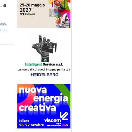
ni di
.
ama
,
allus