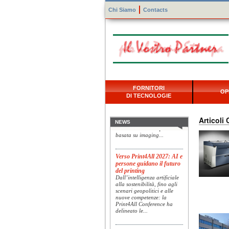
Chi Siamo
Contacts
Konica Minolta presenta
FORNITORI
Specim RETEX
OP
DI TECNOLOGIE
Konica Minolta, realtà di
riferimento a livello globale
nelle soluzioni di imaging,
Articoli 
presenta Specim RETEX,
NEWS
una soluzione completa
basata su imaging...
Verso Print4All 2027: AI e
persone guidano il futuro
del printing
Dall’intelligenza artificiale
alla sostenibilità, fino agli
scenari geopolitici e alle
nuove competenze: la
Print4All Conference ha
delineato le...
UTVI accelera la crescita