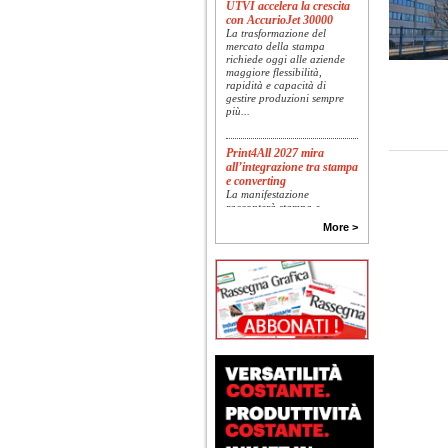
con AccurioJet 30000
La trasformazione del
mercato della stampa
richiede oggi alle aziende
maggiore flessibilità,
rapidità e capacità di
gestire produzioni sempre
più...
Print4All 2027 mira
all’integrazione tra stampa
e converting
La manifestazione
racconterà stampa e
converting a 360 gradi: dal
More >
package printing alle
applicazioni industriali, fino
alla visual communication.
Una...
Platinum Technologies
presenta SIGNATURE
Flatbed
Dopo anni di ricerca,
sviluppo e analisi
approfondita delle reali
esigenze produttive del
mercato, Platinum
Technologies, centro
europeo di ricerca e...