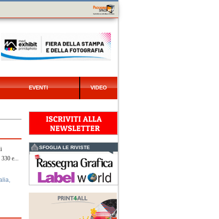
EVENTI
VIDEO
SFOGLIA LE RIVISTE
i
 330 e...
alia
,