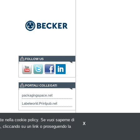
FOLLOW US
PORTALI COLLEGATI
packagingspace.net
Labelworld.Printpub.net
rate nella cookie policy. Se vuoi saperne di
X
a, cliccando su un link o proseguendo la