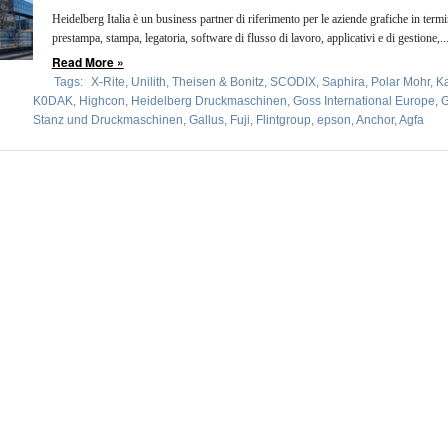
Heidelberg Italia è un business partner di riferimento per le aziende grafiche in termi
prestampa, stampa, legatoria, software di flusso di lavoro, applicativi e di gestione,..
Read More »
Tags:
X-Rite
,
Unilith
,
Theisen & Bonitz
,
SCODIX
,
Saphira
,
Polar Mohr
,
K
K0DAK
,
Highcon
,
Heidelberg Druckmaschinen
,
Goss International Europe
,
G
Stanz und Druckmaschinen
,
Gallus
,
Fuji
,
Flintgroup
,
epson
,
Anchor
,
Agfa