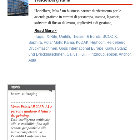
OPERATORI
Heidelberg Italia è un business partner di riferimento per le
ENTI E
aziende grafiche in termini di prestampa, stampa, legatoria,
ASSOCIAZIONI
software di flusso di lavoro, applicativi e di gestione,...
Read More »
ZOOM
Tags:
X-Rite
,
Unilith
,
Theisen & Bonitz
,
SCODIX
,
TEMATICI
Saphira
,
Polar Mohr
,
Kama
,
K0DAK
,
Highcon
,
Heidelberg
Druckmaschinen
,
Goss International Europe
,
Gallus Stanz
EVENTI
und Druckmaschinen
,
Gallus
,
Fuji
,
Flintgroup
,
epson
,
Anchor
,
Agfa
Konica Minolta presenta
VIDEO
Specim RETEX
Konica Minolta, realtà di
riferimento a livello globale
nelle soluzioni di imaging,
presenta Specim RETEX,
NEWS
una soluzione completa
basata su imaging...
Verso Print4All 2027: AI e
persone guidano il futuro
del printing
Dall’intelligenza artificiale
alla sostenibilità, fino agli
scenari geopolitici e alle
nuove competenze: la
Print4All Conference ha
delineato le...