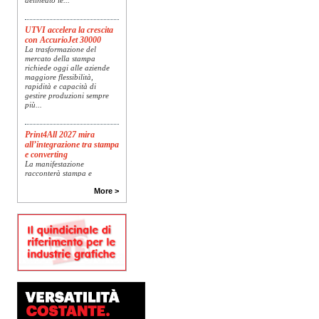
UTVI accelera la crescita
con AccurioJet 30000
La trasformazione del
mercato della stampa
richiede oggi alle aziende
maggiore flessibilità,
rapidità e capacità di
gestire produzioni sempre
più...
Print4All 2027 mira
all’integrazione tra stampa
e converting
La manifestazione
racconterà stampa e
converting a 360 gradi: dal
package printing alle
More >
applicazioni industriali, fino
alla visual communication.
Una...
Platinum Technologies
presenta SIGNATURE
Flatbed
Dopo anni di ricerca,
sviluppo e analisi
approfondita delle reali
esigenze produttive del
mercato, Platinum